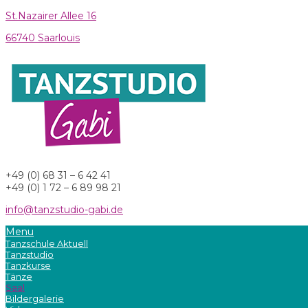
St.Nazairer Allee 16
66740 Saarlouis
+49 (0) 68 31 – 6 42 41
+49 (0) 1 72 – 6 89 98 21
info@tanzstudio-gabi.de
Menu
Tanzschule Aktuell
Tanzstudio
Tanzkurse
Tänze
Saal
Bildergalerie