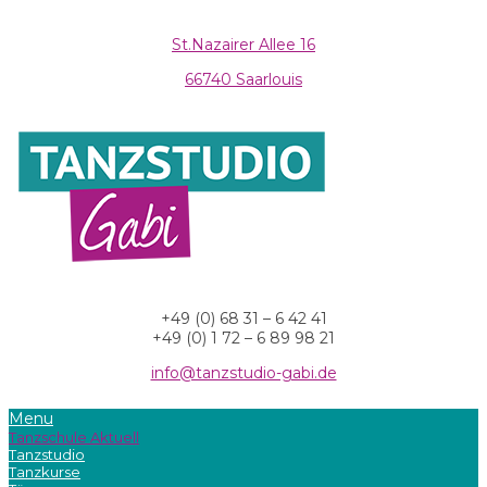
St.Nazairer Allee 16
66740 Saarlouis
+49 (0) 68 31 – 6 42 41
+49 (0) 1 72 – 6 89 98 21
info@tanzstudio-gabi.de
Menu
Tanzschule Aktuell
Tanzstudio
Tanzkurse