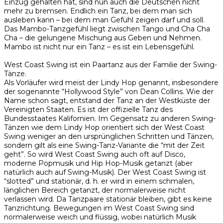
Einzug gehalten hat, sind nun auch die Deutschen nicht
mehr zu bremsen. Endlich ein Tanz, bei dem man sich
ausleben kann – bei dem man Gefühl zeigen darf und soll.
Das Mambo-Tanzgefühl liegt zwischen Tango und Cha Cha
Cha – die gelungene Mischung aus Geben und Nehmen.
Mambo ist nicht nur ein Tanz – es ist ein Lebensgefühl.
West Coast Swing ist ein Paartanz aus der Familie der Swing-
Tänze.
Als Vorläufer wird meist der Lindy Hop genannt, insbesondere
der sogenannte “Hollywood Style” von Dean Collins. Wie der
Name schon sagt, entstand der Tanz an der Westküste der
Vereinigten Staaten. Es ist der offizielle Tanz des
Bundesstaates Kalifornien. Im Gegensatz zu anderen Swing-
Tänzen wie dem Lindy Hop orientiert sich der West Coast
Swing weniger an den ursprünglichen Schritten und Tänzen,
sondern gilt als eine Swing-Tanz-Variante die “mit der Zeit
geht”. So wird West Coast Swing auch oft auf Disco,
moderne Popmusik und Hip Hop-Musik getanzt (aber
natürlich auch auf Swing-Musik). Der West Coast Swing ist
“slotted” und stationär, d. h. er wird in einem schmalen,
länglichen Bereich getanzt, der normalerweise nicht
verlassen wird. Da Tanzpaare stationär bleiben, gibt es keine
Tanzrichtung. Bewegungen im West Coast Swing sind
normalerweise weich und flüssig, wobei natürlich Musik