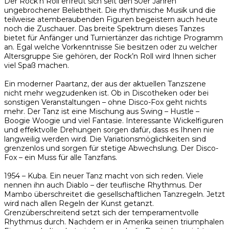
Der Rock’n Roll erfreut sich seit den 50er Jahren
ungebrochener Beliebtheit. Die rhythmische Musik und die
teilweise atemberaubenden Figuren begeistern auch heute
noch die Zuschauer. Das breite Spektrum dieses Tanzes
bietet für Anfänger und Turniertänzer das richtige Programm
an. Egal welche Vorkenntnisse Sie besitzen oder zu welcher
Altersgruppe Sie gehören, der Rock’n Roll wird Ihnen sicher
viel Spaß machen.
Ein moderner Paartanz, der aus der aktuellen Tanzszene
nicht mehr wegzudenken ist. Ob in Discotheken oder bei
sonstigen Veranstaltungen – ohne Disco-Fox geht nichts
mehr. Der Tanz ist eine Mischung aus Swing – Hustle –
Boogie Woogie und viel Fantasie. Interessante Wickelfiguren
und effektvolle Drehungen sorgen dafür, dass es Ihnen nie
langweilig werden wird. Die Variationsmöglichkeiten sind
grenzenlos und sorgen für stetige Abwechslung. Der Disco-
Fox – ein Muss für alle Tanzfans.
1954 – Kuba. Ein neuer Tanz macht von sich reden. Viele
nennen ihn auch Diablo – der teuflische Rhythmus. Der
Mambo überschreitet die gesellschaftlichen Tanzregeln. Jetzt
wird nach allen Regeln der Kunst getanzt.
Grenzüberschreitend setzt sich der temperamentvolle
Rhythmus durch. Nachdem er in Amerika seinen triumphalen