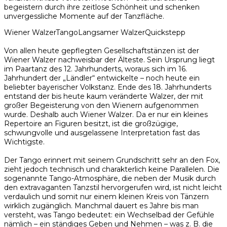
begeistern durch ihre zeitlose Schönheit und schenken
unvergessliche Momente auf der Tanzfläche.
Wiener Walzer
Tango
Langsamer Walzer
Quickstepp
Von allen heute gepflegten Gesellschaftstänzen ist der
Wiener Walzer nachweisbar der Älteste. Sein Ursprung liegt
im Paartanz des 12. Jahrhunderts, woraus sich im 16.
Jahrhundert der „Ländler“ entwickelte – noch heute ein
beliebter bayerischer Volkstanz. Ende des 18. Jahrhunderts
entstand der bis heute kaum veränderte Walzer, der mit
großer Begeisterung von den Wienern aufgenommen
wurde. Deshalb auch Wiener Walzer. Da er nur ein kleines
Repertoire an Figuren besitzt, ist die großzügige,
schwungvolle und ausgelassene Interpretation fast das
Wichtigste.
Der Tango erinnert mit seinem Grundschritt sehr an den Fox,
zieht jedoch technisch und charakterlich keine Parallelen. Die
sogenannte Tango-Atmosphäre, die neben der Musik durch
den extravaganten Tanzstil hervorgerufen wird, ist nicht leicht
verdaulich und somit nur einem kleinen Kreis von Tänzern
wirklich zugänglich. Manchmal dauert es Jahre bis man
versteht, was Tango bedeutet: ein Wechselbad der Gefühle
nämlich – ein ständiges Geben und Nehmen – was z. B. die