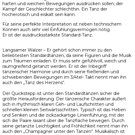
harten und weichen Bewegungen ausdrücken sollen; der
Kampf der Geschlechter schlechthin. Ein Tanz der
hocherotisch und eiskalt sein kann.
Für seine perfekte Interpretation ist neben technischem
Können auch sehr viel Einfühlungsvermögen nötig.
Er ist der ausdrucksstärkste Standard-Tanz.
Langsamer Walzer – Er gehört schon immer zu den
beliebtesten Standardtänzen, da seine Figuren und die Musik
zum Träumen einladen. Er muss sehr gefühlvoll, weich und
raumgreifend getanzt werden. Er ist der Inbegriff
tänzerischer Harmonie und durch seine fließenden und
schwebenden Bewegungen im 3/4tel- Takt nennt man ihn
auch den „Tanz des Herzens“.
Der Quickstepp ist unter den Standardtänzen sicher die
größte Herausforderung. Der tänzerische Charakter äußert
sich in rhythmisch klaren Geh- und Laufschritten und
schnellen kleinen Seitwärtsschritten. Typisch ist das Heben
und Senken und die zickzackartige Linienführung, mit der
sich die Paare rasant über die Tanzfläche bewegen. Durch
seine getanzte Leichtigkeit und Fröhlichkeit nennt man ihn
auch den „Champagner unter den Tänzen“. Musikalisch ist