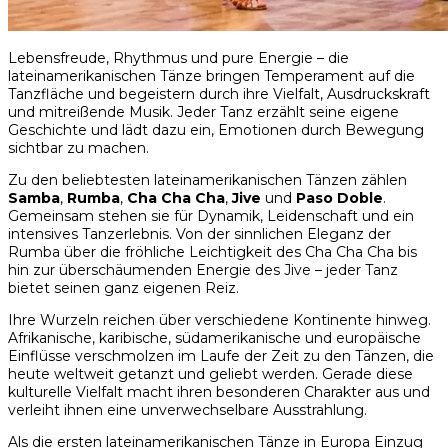
Lebensfreude, Rhythmus und pure Energie – die
lateinamerikanischen Tänze bringen Temperament auf die
Tanzfläche und begeistern durch ihre Vielfalt, Ausdruckskraft
und mitreißende Musik. Jeder Tanz erzählt seine eigene
Geschichte und lädt dazu ein, Emotionen durch Bewegung
sichtbar zu machen.
Zu den beliebtesten lateinamerikanischen Tänzen zählen
Samba
,
Rumba
,
Cha Cha Cha
,
Jive
und
Paso Doble
.
Gemeinsam stehen sie für Dynamik, Leidenschaft und ein
intensives Tanzerlebnis. Von der sinnlichen Eleganz der
Rumba über die fröhliche Leichtigkeit des Cha Cha Cha bis
hin zur überschäumenden Energie des Jive – jeder Tanz
bietet seinen ganz eigenen Reiz.
Ihre Wurzeln reichen über verschiedene Kontinente hinweg.
Afrikanische, karibische, südamerikanische und europäische
Einflüsse verschmolzen im Laufe der Zeit zu den Tänzen, die
heute weltweit getanzt und geliebt werden. Gerade diese
kulturelle Vielfalt macht ihren besonderen Charakter aus und
verleiht ihnen eine unverwechselbare Ausstrahlung.
Als die ersten lateinamerikanischen Tänze in Europa Einzug