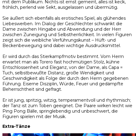
mit dem Publikum. Nichts ist ernst gemeint, alles ist keck,
fröhlich, perlend wie Sekt, ausgelassen und übermütig.
Sie äußert sich ebenfalls als erotisches Spiel, als glühendes
Liebeswerben. Im Dialog der Geschlechter schwankt die
Dame zwischen Hingabe und Abwendung und der Herr
zwischen Zuneigung und Selbstherrlichkeit. In vielen Figuren
zeigt sich die weibliche Verführungskunst – Hüft- und
Beckenbewegung sind dabei wichtige Ausdrucksmittel.
Er wird durch das Stierkampfmotiv bestimmt. Vom Herrn
erwartet man als Torero fast hochmütigen Stolz, kühne
Entschlossenheit und Eleganz, von der Dame, als Capa =
Tuch, selbstbewußte Distanz, große Wendigkeit und
Geschwindigkeit als Folge der durch den Herrn gegebenen
Führung. Eiserne Disziplin, Würde, Feuer und gedämpfte
Beherrschtheit sind gefragt.
Er ist jung, spritzig, witzig, temperamentvoll und rhythmisch;
der Tanz ist zum Toben geeignet. Die Paare wirken leicht wie
Ping Pong Bälle, springlebendig und unbeschwert, die
Figuren spielen mit der Musik.
Extra-Tänze