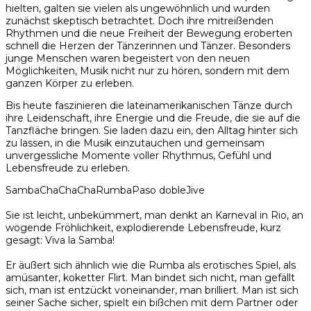
hielten, galten sie vielen als ungewöhnlich und wurden
zunächst skeptisch betrachtet. Doch ihre mitreißenden
Rhythmen und die neue Freiheit der Bewegung eroberten
schnell die Herzen der Tänzerinnen und Tänzer. Besonders
junge Menschen waren begeistert von den neuen
Möglichkeiten, Musik nicht nur zu hören, sondern mit dem
ganzen Körper zu erleben.
Bis heute faszinieren die lateinamerikanischen Tänze durch
ihre Leidenschaft, ihre Energie und die Freude, die sie auf die
Tanzfläche bringen. Sie laden dazu ein, den Alltag hinter sich
zu lassen, in die Musik einzutauchen und gemeinsam
unvergessliche Momente voller Rhythmus, Gefühl und
Lebensfreude zu erleben.
Samba
ChaChaCha
Rumba
Paso doble
Jive
Sie ist leicht, unbekümmert, man denkt an Karneval in Rio, an
wogende Fröhlichkeit, explodierende Lebensfreude, kurz
gesagt: Viva la Samba!
Er äußert sich ähnlich wie die Rumba als erotisches Spiel, als
amüsanter, koketter Flirt. Man bindet sich nicht, man gefällt
sich, man ist entzückt voneinander, man brilliert. Man ist sich
seiner Sache sicher, spielt ein bißchen mit dem Partner oder